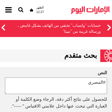
الظهر
12:27
حسابات "واتساب" تختفي من الهاتف بشكل غامض ..
ورسالة غريبة من "ميتا"
بحث متقدم
النص
للحصول على نتائج أكثر دقة، الرجاء وضع الكلمة أو
العبارة التي تبحث عنها داخل علامتي الاقتباس " -----".