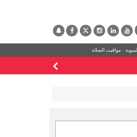
لمبوبة
مواقيت الصلاة
حسابات "واتساب" تخت