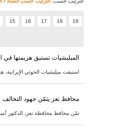
الترتيب حسب:
الترتيب حسب الصلة
/
ا
15
16
17
18
19
الميليشيات تستبق هزيمتها في 
استبقت ميليشيات الحوثي الإيرانية، 
محافظ تعز يثمّن جهود التحالف
ثمّن محافظ محافظة تعز، الدكتور أمين