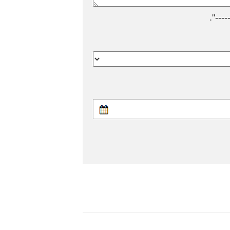
---".