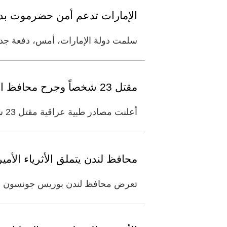
الإمارات تدعم أمن حضرموت بد
سلمت دولة الإمارات، أمس، دفعة جدي
مقتل 23 شخصاً وجرح محافظ الأنبار في انفجارين في الرمادي
أعلنت مصادر طبية عراقية مقتل 23 شخصاً وجرح عشرات آخرين، بينهم محافظ الأنبار، في هجومين انتحاريين استهدفا مؤسسات حكومية
محافظ لندن يتملق الأثرياء الأمي
تعرض محافظ لندن بوريس جونسون للانتقاد، لأنه 