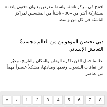
افتتح في مركز ناشئة واسط معرض بعنوان «فنون يانعة»
بمشاركة أكثر من «30» ناشئاً من المنتسبين لمراكز
الناشئة في كل من واسط
دبي تحتضن الموهوبين من العالم مجسدةً
التعايش الإنساني
لطالما حمل الفن ذاكرة الوطن والمكان والتاريخ، وعبّر
عن ثقافات الشعوب وقيمها ومبادئها، مشكلاً عنصراً مهماً
من عناصر
«
‹
1
2
3
4
5
6
7
8