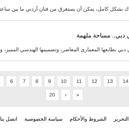
، يمكن أن يستغرق من فنان أردني ما بين ساعتين و10 أيام. ويقضي الفنان
ي دبي.. مساحة ملهمة
 دبي بطابعها المعماري المعاصر، وتصميمها الهندسي المميز، وتع
5
6
7
8
9
10
11
12
13
14
20
›
»
لتحرير
الشروط والأحكام
سياسة الخصوصية
اتصل بنا