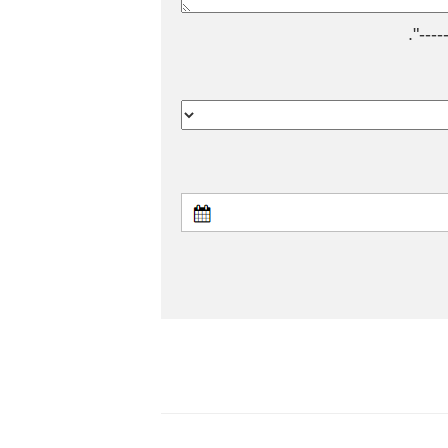
---".