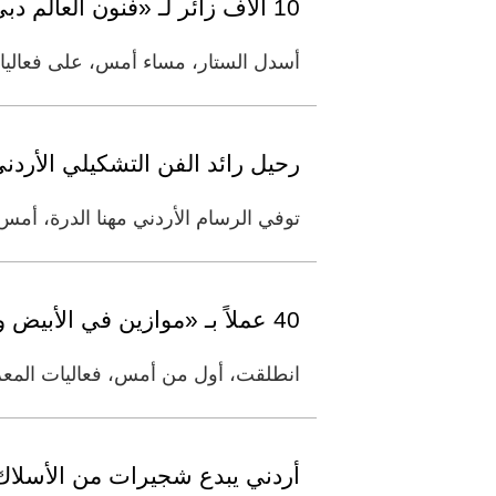
10 آلاف زائر لـ «فنون العالم دبي»
أسدل الستار، مساء أمس، على فعاليات
رحيل رائد الفن التشكيلي الأردني
توفي الرسام الأردني مهنا الدرة، أمس، عن عمر يناهز 83 عاماً بعد معاناة طويلة مع مر
40 عملاً بـ «موازين في الأبيض والأسود»
انطلقت، أول من أمس، فعاليات المعر
أردني يبدع شجيرات من الأسلاك