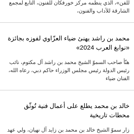
للفن»، الذي ينظمه مركز خورفكان للفنون، التابع لمجمع
الشارقة للآداب والفنون،
محمد بن راشد يهنئ ضياء العزّاوي لفوزه بجائزة
«نوابغ العرب 2024»
هنّأ صاحب السموّ الشيخ محمد بن راشد آل مكتوم، نائب
رئيس الدولة رئيس مجلس الوزراء حاكم دبي، رعاه الله،
الفنان ضياء
خالد بن محمد يطلع على أعمال فنية تُوثّق
محطات تاريخية
زار سموّ الشيخ خالد بن محمد بن زايد آل نهيان، ولي عهد