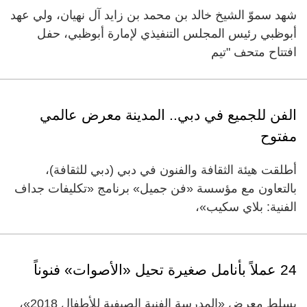
شهد سموّ الشيخ خالد بن محمد بن زايد آل نهيان، ولي عهد
أبوظبي رئيس المجلس التنفيذي لإمارة أبوظبي، حفل
افتتاح متحف "تيم
الفن للجميع في دبي.. المدينة معرض عالمي
مفتوح
أطلقت هيئة الثقافة والفنون في دبي (دبي للثقافة)،
بالتعاون مع مؤسسة «فن جميل» برنامج «تكليفات جداف
الفنية: بلاي سكيب»،
24 عملاً بأنامل صغيرة تحيل «الأصوات» فنوناً
يسلط معرض «المدرسة الفنية الصيفية للأطفال 2018»،