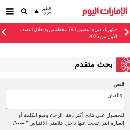
الظهر
12:27
«كهرباء دبي»: تدشين 793 محطة توزيع خلال النصف
الأول من 2026
بحث متقدم
النص
للحصول على نتائج أكثر دقة، الرجاء وضع الكلمة أو
العبارة التي تبحث عنها داخل علامتي الاقتباس " -----".