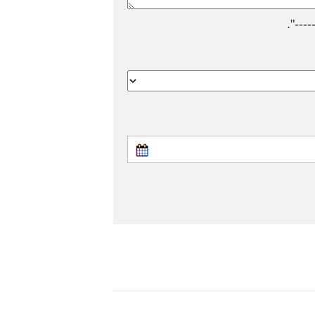
---".