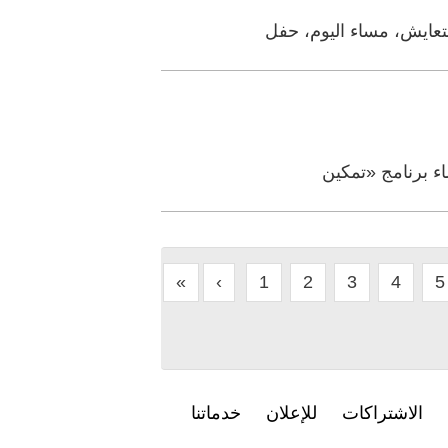
لتعايش، مساء اليوم، حفل
اء برنامج «تمكين
«
‹
1
2
3
4
5
الاشتراكات
للإعلان
خدماتنا