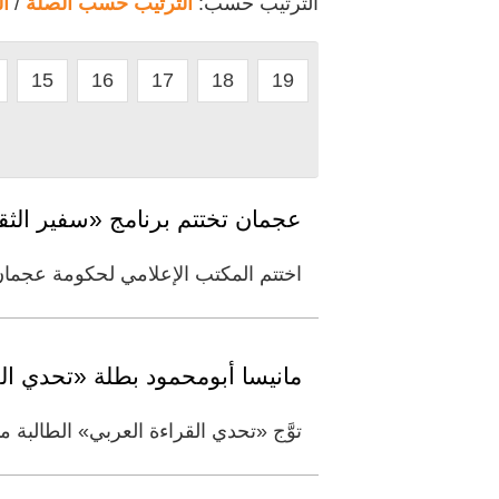
الترتيب حسب:
الترتيب حسب الصلة
/
ا
15
16
17
18
19
عجمان تختتم برنامج «سفير الثقاف
اختتم المكتب الإعلامي لحكومة عجمان
مانيسا أبومحمود بطلة «تحدي الق
توَّج «تحدي القراءة العربي» الطالبة مانيسا بلال أبومحمود بطل