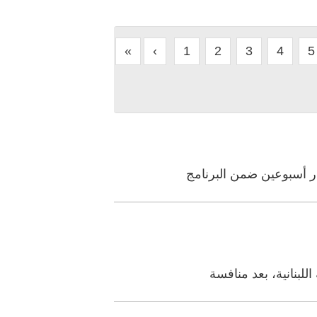
«
‹
1
2
3
4
5
ار أسبوعين ضمن البرنامج