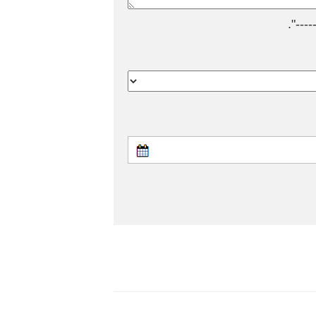
---".