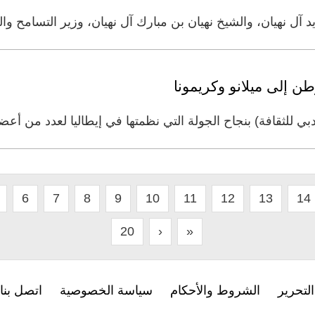
آل نهيان، والشيخ نهيان بن مبارك آل نهيان، وزير التسامح وا
ن إلى ميلانو وكريمونا
بي للثقافة) بنجاح الجولة التي نظمتها في إيطاليا لعدد من أعض
6
7
8
9
10
11
12
13
14
20
›
»
لتحرير
الشروط والأحكام
سياسة الخصوصية
اتصل بنا