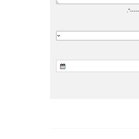
---".