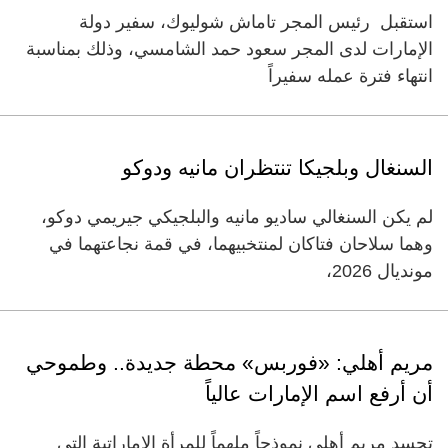
استقبل رئيس المجر تاماش شوليوك، سفير دولة
الإمارات لدى المجر سعود حمد الشامسي، وذلك بمناسبة
انتهاء فترة عمله سفيراً
السنغال وبلجيكا تنتظران مانيه ودوكو
لم يكن السنغالي ساديو مانيه والبلجيكي جيريمي دوكو،
وهما سلاحان فتاكان لمنتخبيهما، في قمة نجاعتهما في
مونديال 2026،
مريم أهلي: «فوربس» محطة جديدة.. وطموحي
أن أرفع اسم الإمارات عالياً
تجسد مريم أهلي نموذجاً ملهماً للمرأة الإماراتية التي