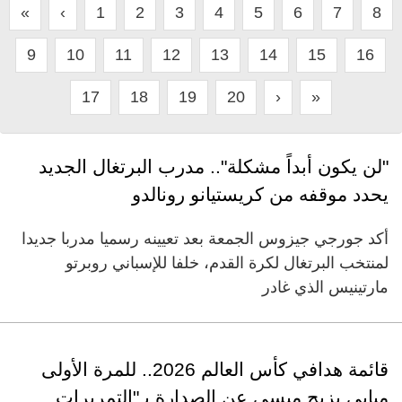
«
‹
1
2
3
4
5
6
7
8
9
10
11
12
13
14
15
16
17
18
19
20
›
»
"لن يكون أبداً مشكلة".. مدرب البرتغال الجديد
يحدد موقفه من كريستيانو رونالدو
أكد جورجي جيزوس الجمعة بعد تعيينه رسميا مدربا جديدا
لمنتخب البرتغال لكرة القدم، خلفا للإسباني روبرتو
مارتينيس الذي غادر
قائمة هدافي كأس العالم 2026.. للمرة الأولى
مبابي يزيح ميسي عن الصدارة بـ"التمريرات