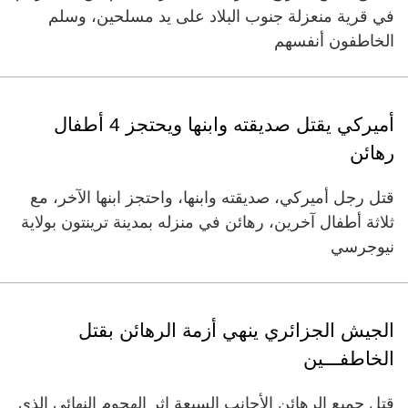
في قرية منعزلة جنوب البلاد على يد مسلحين، وسلم
الخاطفون أنفسهم
أميركي يقتل صديقته وابنها ويحتجز 4 أطفال
رهائن
قتل رجل أميركي، صديقته وابنها، واحتجز ابنها الآخر، مع
ثلاثة أطفال آخرين، رهائن في منزله بمدينة ترينتون بولاية
نيوجرسي
الجيش الجزائري ينهي أزمة الرهائن بقتل
الخاطفـــين
قتل جميع الرهائن الأجانب السبعة إثر الهجوم النهائي الذي