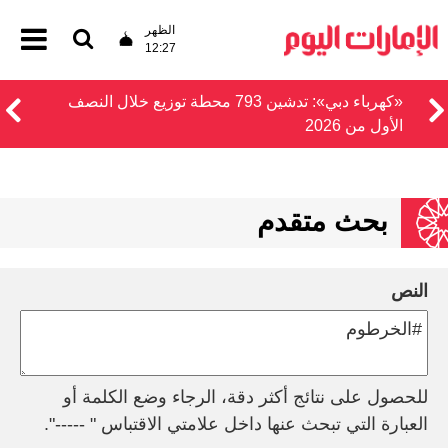
الظهر
12:27
«كهرباء دبي»: تدشين 793 محطة توزيع خلال النصف
الأول من 2026
بحث متقدم
النص
للحصول على نتائج أكثر دقة، الرجاء وضع الكلمة أو
العبارة التي تبحث عنها داخل علامتي الاقتباس " -----".