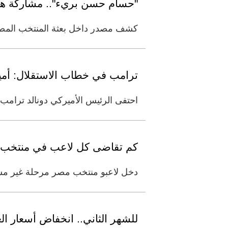
"حسام حسن بريء".. مشاركة هيثم هددت مص
كشف مصدر داخل بعثة المنتخب المصري أن غ
ترامب في خطاب الاستقلال: أمير
احتفى الرئيس الأميركي دونالد ترامب السبت بالولايات المتح
كم تقاضى كل لاعب في منتخب مصر بمونديال 
دخل لاعبو منتخب مصر مرحلة غير مسبوقة 
للشهر الثاني.. انخفاض أسعار الغذ