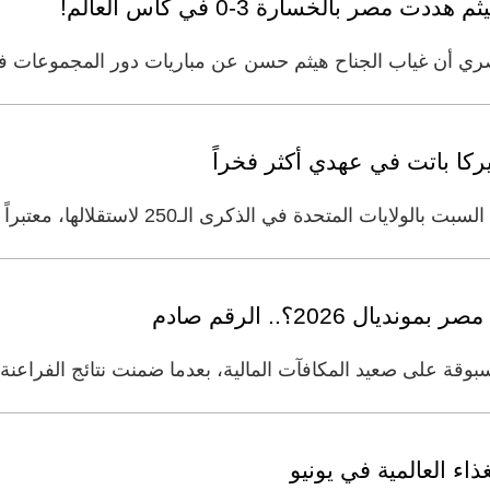
ر بالخسارة 3-0 في كأس العالم!
ياب الجناح هيثم حسن عن مباريات دور المجموعات في كأس العالم 026
كا باتت في عهدي أكثر فخراً
دة في الذكرى الـ250 لاستقلالها، معتبراً أنها "أعظم إنجاز في
2026؟.. الرقم صادم
على صعيد المكافآت المالية، بعدما ضمنت نتائج الفراعنة في بطول
اء العالمية في يونيو