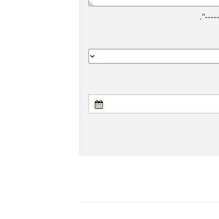
---".