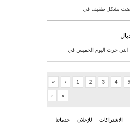
انخفضت بشكل ⁠طفيف في
يال
«
‹
1
2
3
4
›
»
الاشتراكات
للإعلان
خدماتنا