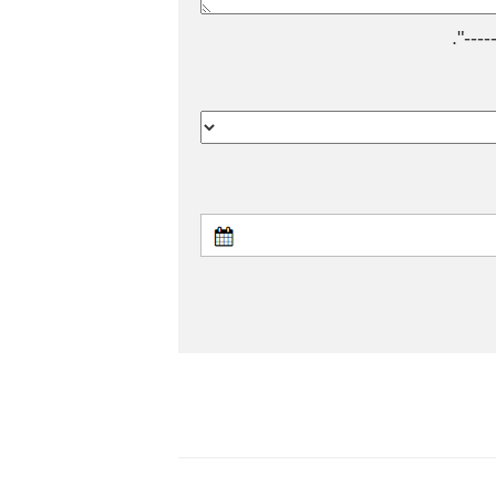
---".