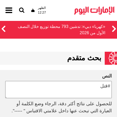
الظهر
12:27
«كهرباء دبي»: تدشين 793 محطة توزيع خلال النصف
الأول من 2026
بحث متقدم
النص
للحصول على نتائج أكثر دقة، الرجاء وضع الكلمة أو
العبارة التي تبحث عنها داخل علامتي الاقتباس " -----".