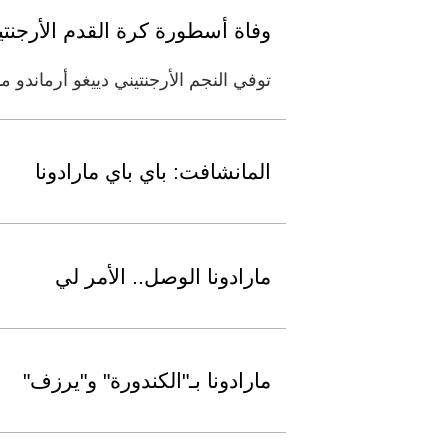
وفاة أسطورة كرة القدم الأرجنتين
توفي النجم الأرجنتيني دييغو أرماندو مارادونا عن عمر يناهز 60 عامًا . وأ
المانشافت: باي باي مارادونا
مارادونا الوصل.. الأمر لي
مارادونا بـ"الكندورة" و"يرزف"