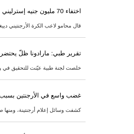
اختفاء 70 مليون جنيه إسترليني من ثروة مارادونا
قال محامو لاعب الكرة الأرجنتيني دييغو مارادونا إن ثروته ناقصة نحو
تقرير طبي: مارادونا ظلّ يحتضر 12 ساعة قبل وفات
خلصت لجنة طبية عيّنت للتحقيق في وفا
غضب واسع في الأرجنتين بسبب ص
كشفت وسائل إعلام أرجنتينة، ومنها ص