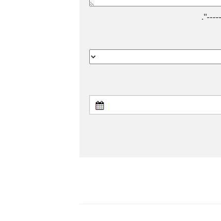
---".