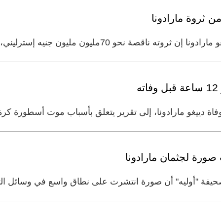
 70مليون مليون جنيه إسترليني، وإنه كان يملك أكثر من 5
ه
ة دييغو مارادونا، إلى تقرير يتعلق بأسباب موت أسطورة كرة ال
ورة لجثمان مارادونا
حيفة "أوليه" أن صورة انتشرت على نطاق واسع في وسائل الت