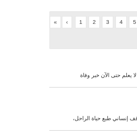
«
‹
1
2
3
4
5
قف إنساني طبع حياة الراحل،