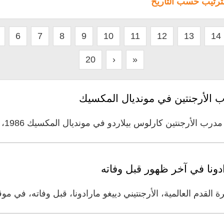
لترتيب حسب التاريخ
6
7
8
9
10
11
12
13
14
20
›
»
رب الأرجنتين في مونديال المكسيك
ن كارلوس بيلاردو في مونديال المكسيك 1986، لا يعلم حتى الآن خبر وفاة
دونا في آخر ظهور قبل وفاته
لقدم العالمية، الأرجنتيني دييغو مارادونا، قبل وفاته، في مو