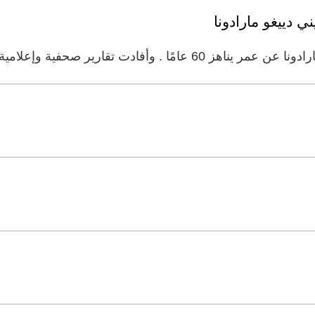
ي دييغو مارادونا
فادت تقارير صحفية وإعلامية أرجنتينية بأن