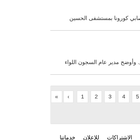
صابي كورونا بمستشفى الحسين
 وأوضح مدير عام السجون اللواء
«
‹
1
2
3
4
5
الاشتراكات
للإعلان
خدماتنا