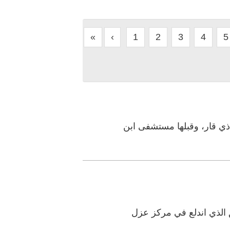
«
‹
1
2
3
4
5
ي قار، وقبلها مستشفى ابن
 الذي اندلع في مركز عزل