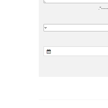
---".