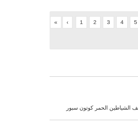
«
‹
1
2
3
4
5
يف الشياطين الحمر كوتون سبور