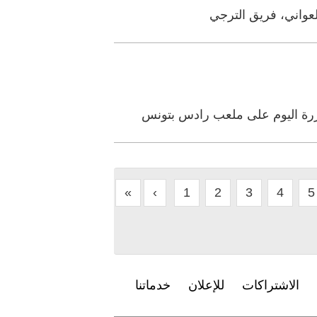
ررة اليوم على ملعب رادس بتونس
«
‹
1
2
3
4
5
الاشتراكات
للإعلان
خدماتنا