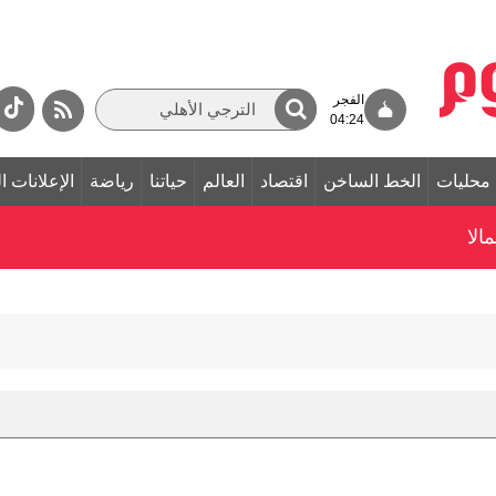
الفجر
04:24
محليات
الخط الساخن
اقتصاد
العالم
حياتنا
رياضة
الإعلانات ا
الا