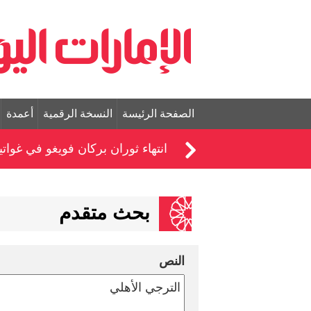
الصفحة الرئيسة
النسخة الرقمية
أعمدة
انتهاء ثوران بركان فويغو في غواتيم
بحث متقدم
النص