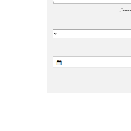
---".