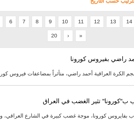
لترتيب حسب التاريخ
6
7
8
9
10
11
12
13
14
20
›
»
حمد راضي بفيروس كورونا
نجم الكرة العراقية أحمد راضي، متأثراً بمضاعفات فيروس كو
ب"كورونا" تثير الغضب في العراق
اب بفايروس كورونا، موجة غضب كبيرة في الشارع العراقي،