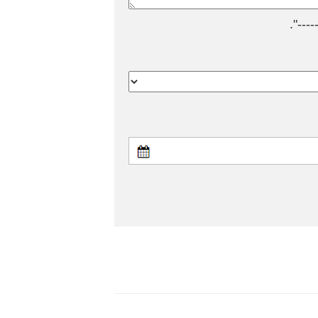
---".