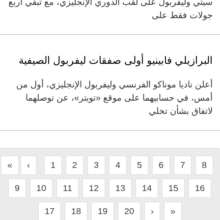
سيتي وليفربول على لقب الدوري الإنجليزي، مع تبقي أربع
جولات فقط على
البرازيلي فابينيو أولى صفقات ليفربول الصيفية
أعلن ناديا موناكو الفرنسي وليفربول الإنجليزي، أول من
أمس، في حسابيهما على موقع «تويتر»، عن توصلهما
لاتفاق بشأن تخلي
«
‹
1
2
3
4
5
6
7
8
9
10
11
12
13
14
15
16
17
18
19
20
›
»