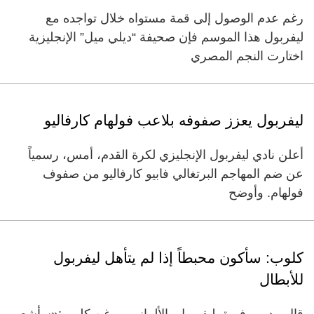
رغم عدم الوصول إلى قمة مستواه خلال تواجده مع
ليفربول هذا الموسم فإن صحيفة “ديلي ميل” الإنجليزية
اختارت النجم المصري
ليفربول يعزز صفوفه بلاعب فولهام كارفاليو
أعلن نادي ليفربول الإنجليزي لكرة القدم، أمس، رسمياً
عن ضم المهاجم البرتغالي فابيو كارفاليو من صفوف
فولهام. وأوضح
كلوب: سأكون محبطاً إذا لم يتأهل ليفربول
للأبطال
قال مدرب فريق ليفربول، الألماني يورغن كلوب:«سأشعر