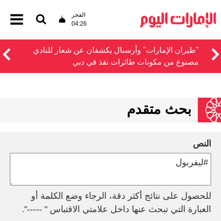
الفجر
04:26
"طيران الإمارات" وأرسنال يكشفان عن شعار للنادي
مصنوع من مكونات طائرات نفذ في دبي
بحث متقدم
النص
للحصول على نتائج أكثر دقة، الرجاء وضع الكلمة أو
العبارة التي تبحث عنها داخل علامتي الاقتباس " -----".