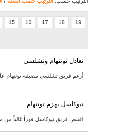
الترتيب حسب:
الترتيب حسب الصلة
/
ا
15
16
17
18
19
تعادل توتنهام وتشلسي
أرغم فريق تشلسي مضيفه توتنهام على التعادل 1-1 يوم أمس، في المرحلة السادسة من المسابقة. ورفع ت
نيوكاسل يهزم توتنهام
اقتنص فريق نيوكاسل فوزاً غالياً من 