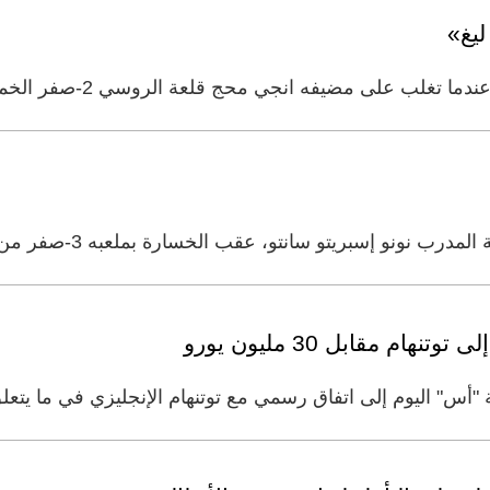
ليغ»
لى مضيفه انجي محج قلعة الروسي 2-صفر الخميس، في الجولة الثانية من
سبريتو سانتو، عقب الخسارة بملعبه 3-صفر من مانشستر يونايتد يوم السبت
ام مقابل 30 مليون يورو
س" اليوم إلى اتفاق رسمي مع توتنهام الإنجليزي في ما يتعلق