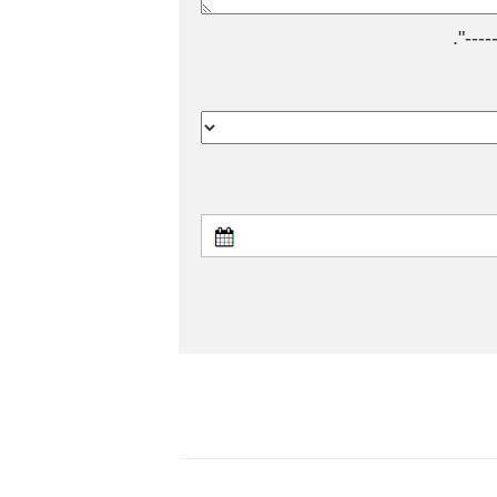
---".