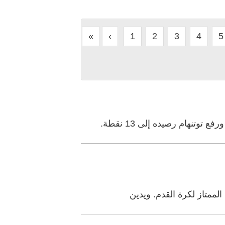
«
‹
1
2
3
4
5
لممتاز لكرة القدم. ويدين