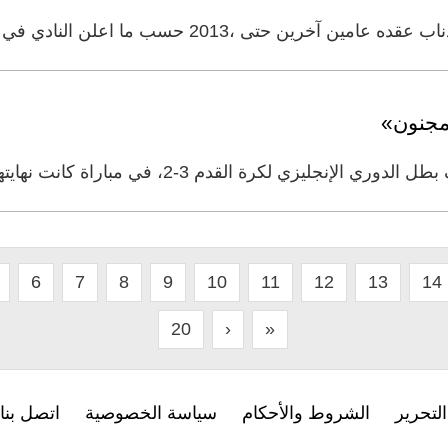
2 حسب ما اعلن النادي في وقت متأخر أول من أمس. وتولى
 مجنون»
كرة القدم 3-2، في مباراة كانت نهايتها مجنونة في هاريسون
6
7
8
9
10
11
12
13
14
20
›
»
لتحرير
الشروط والأحكام
سياسة الخصوصية
اتصل بنا