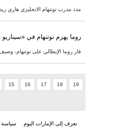
مدد مدرب توتنهام الانجليزي هاري ريدناب عقده عامين آخرين حتى ،013
روما يهزم توتنهام في «سيناريو
فاز روما الإيطالي على توتنهام، وصيف بطل الدوري الإنجليزي ل
15
16
17
18
19
تعرف إلى الإمارات اليوم
سياسة ا