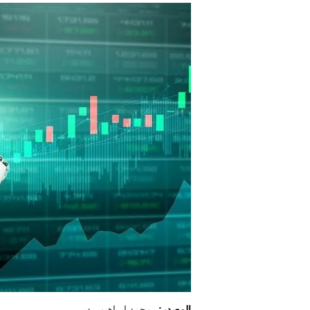
المصدر:
محمد إبراهيم ـ دبي