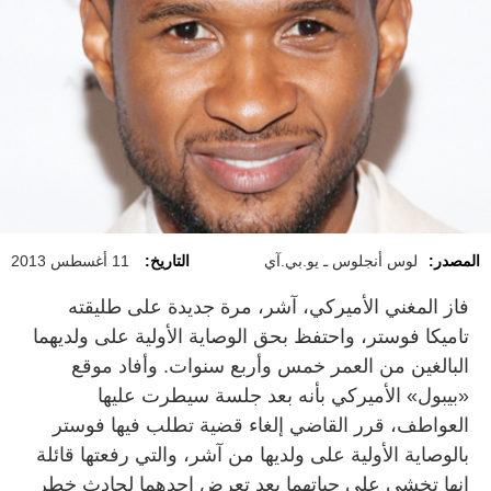
المصدر:
لوس أنجلوس ـ يو.بي.آي
التاريخ:
11 أغسطس 2013
فاز المغني الأميركي، آشر، مرة جديدة على طليقته
تاميكا فوستر، واحتفظ بحق الوصاية الأولية على ولديهما
البالغين من العمر خمس وأربع سنوات. وأفاد موقع
«بيبول» الأميركي بأنه بعد جلسة سيطرت عليها
العواطف، قرر القاضي إلغاء قضية تطلب فيها فوستر
بالوصاية الأولية على ولديها من آشر، والتي رفعتها قائلة
انها تخشى على حياتهما بعد تعرض احدهما لحادث خطر