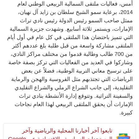
أمس، فعاليات ملتقى السمالية الربيعي الوطني لعام
2014، برعاية سمو الشيخ سلطان بن زايد آل نهيان،
ممثل صاحب السمو رئيس الدولة رئيس نادي تراث
الإمارات، ويستمر ثلاثة أسابيع. وشهدت جزيرة السمالية
التي تتميز باحتضان هذا الملتقى في كل عام في أول أيام
الملتقى مشاركة واسعة من قبل طلبة بلغ عددهم أكثر
من 700 طالب وطالبة قدموا من مختلف مراكز النادي،
وشاركوا في العديد من الفعاليات التي تركز بصفة خاصة
على ترسيخ معاني التربية الوطنية، فضلاً عن بعض
الرياضات التي تجتذبهم مثل الفروسية والهجن والرماية
التقليدية، إلى جانب الشراع الرملي والشراع التقليدي
والسفينة التراثية. وتتوقع إدارة الأنشطة بنادي تراث
الإمارات أن يحقق الملتقى الربيعي لهذا العام نجاحات
كبيرة.
تابعوا آخر أخبارنا المحلية والرياضية وآخر
المستجدات السياسية والإقتصادية عبر Google